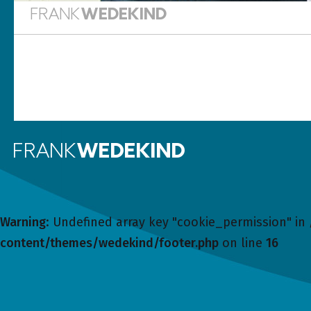
Frank WEDEKIND
Frank WEDEKIND
Warning
: Undefined array key "cookie_permission" in
content/themes/wedekind/footer.php
on line
16